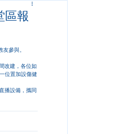
 堂區報
位教友參與。
手間改建，各位如
一位置加設傷健
撒直播設備，攜同