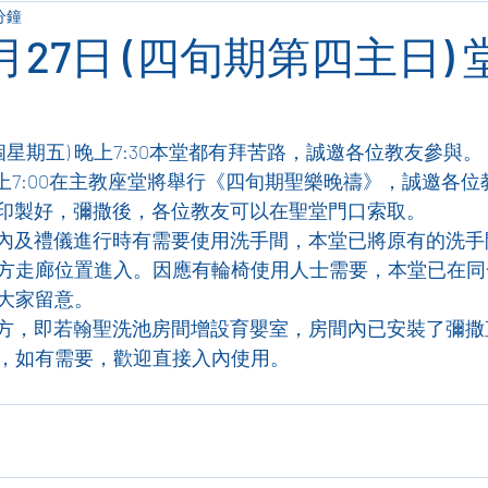
分鐘
3月27日 (四旬期第四主日)
連續兩個星期五) 晚上7:30本堂都有拜苦路，誠邀各位教友參與。
六) 晚上7:00在主教座堂將舉行《四旬期聖樂晚禱》，誠邀各
表已印製好，彌撒後，各位教友可以在聖堂門口索取。
聖堂內及禮儀進行時有需要使用洗手間，本堂已將原有的洗
方走廊位置進入。因應有輪椅使用人士需要，本堂已在同
大家留意。
左後方，即若翰聖洗池房間增設育嬰室，房間內已安裝了彌
，如有需要，歡迎直接入內使用。