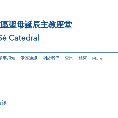
區​聖母誕辰主教座堂
Sé Catedral
聖事須知
堂區通訊
關於我們
查詢
相簿
More
資訊