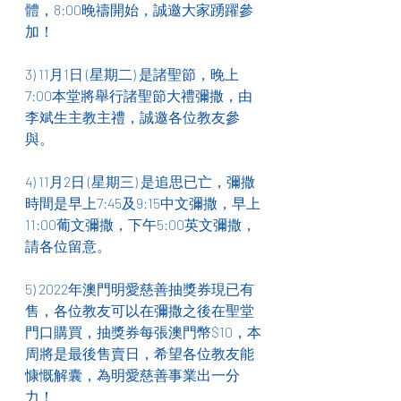
體，8:00晚禱開始，誠邀大家踴躍參
加！
3) 11月1日 (星期二) 是諸聖節，晚上
7:00本堂將舉行諸聖節大禮彌撒，由
李斌生主教主禮，誠邀各位教友參
與。
4) 11月2日 (星期三) 是追思已亡，彌撒
時間是早上7:45及9:15中文彌撒，早上
11:00葡文彌撒，下午5:00英文彌撒，
請各位留意。
5) 2022年澳門明愛慈善抽獎券現已有
售，各位教友可以在彌撒之後在聖堂
門口購買，抽獎券每張澳門幣$10，本
周將是最後售賣日，希望各位教友能
慷慨解囊，為明愛慈善事業出一分
力！