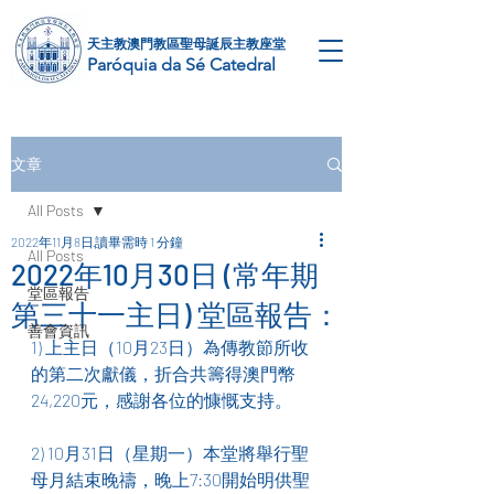
天主教澳門教區​聖母誕辰主教座堂
Paróquia da Sé Catedral
文章
All Posts
2022年11月8日
讀畢需時 1 分鐘
All Posts
2022年10月30日 (常年期
堂區報告
第三十一主日) 堂區報告：
善會資訊
1) 上主日（10月23日）為傳教節所收
的第二次獻儀，折合共籌得澳門幣
24,220元，感謝各位的慷慨支持。
2) 10月31日（星期一）本堂將舉行聖
母月結束晚禱，晚上7:30開始明供聖