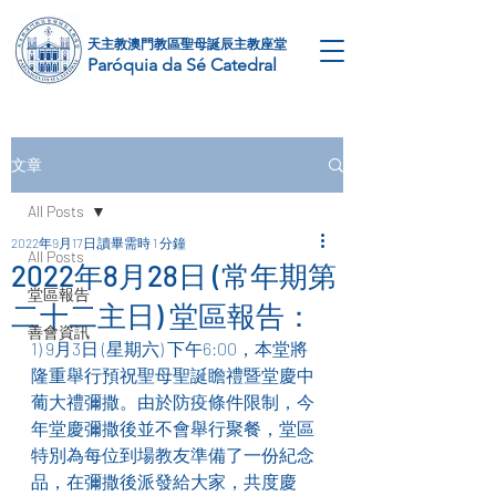
天主教澳門教區​聖母誕辰主教座堂
Paróquia da Sé Catedral
文章
All Posts
2022年9月17日
讀畢需時 1 分鐘
All Posts
2022年8月28日 (常年期第
堂區報告
二十二主日) 堂區報告：
善會資訊
1) 9月3日 (星期六) 下午6:00，本堂將
隆重舉行預祝聖母聖誕瞻禮暨堂慶中
葡大禮彌撒。由於防疫條件限制，今
年堂慶彌撒後並不會舉行聚餐，堂區
特別為每位到場教友準備了一份紀念
品，在彌撒後派發給大家，共度慶