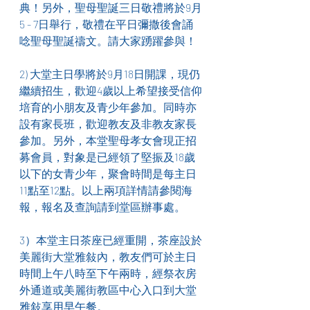
典！另外，聖母聖誕三日敬禮將於9月
5 - 7日舉行，敬禮在平日彌撒後會誦
唸聖母聖誕禱文。請大家踴躍參與！ 
2) 大堂主日學將於9月18日開課，現仍
繼續招生，歡迎4歲以上希望接受信仰
培育的小朋友及青少年參加。同時亦
設有家長班，歡迎教友及非教友家長
參加。另外，本堂聖母孝女會現正招
募會員，對象是已經領了堅振及18歲
以下的女青少年，聚會時間是每主日
11點至12點。以上兩項詳情請參閱海
報，報名及查詢請到堂區辦事處。
3）本堂主日茶座已經重開，茶座設於
美麗街大堂雅敍內，教友們可於主日
時間上午八時至下午兩時，經祭衣房
外通道或美麗街教區中心入口到大堂
雅敍享用早午餐。