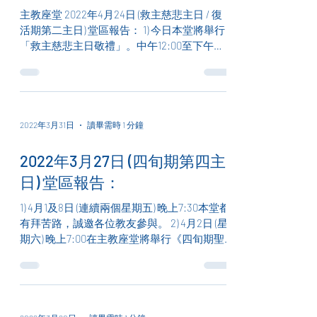
主教座堂 2022年4月24日 (救主慈悲主日 / 復
活期第二主日) 堂區報告： 1) 今日本堂將舉行
「救主慈悲主日敬禮」。中午12:00至下午
3:00 是明供聖體，下午2:30頌唸中、葡雙語
慈悲串經，下午3:00舉行中文慈悲主日彌撒，
誠邀各位教友參與。 2)...
2022年3月31日
讀畢需時 1 分鐘
2022年3月27日 (四旬期第四主
日) 堂區報告：
1) 4月1及8日 (連續兩個星期五) 晚上7:30本堂都
有拜苦路，誠邀各位教友參與。 2) 4月2日 (星
期六) 晚上7:00在主教座堂將舉行《四旬期聖
樂晚禱》，誠邀各位教友參與。 3) 聖週禮儀
時間表已印製好，彌撒後，各位教友可以在聖
堂門口索取。 4)...