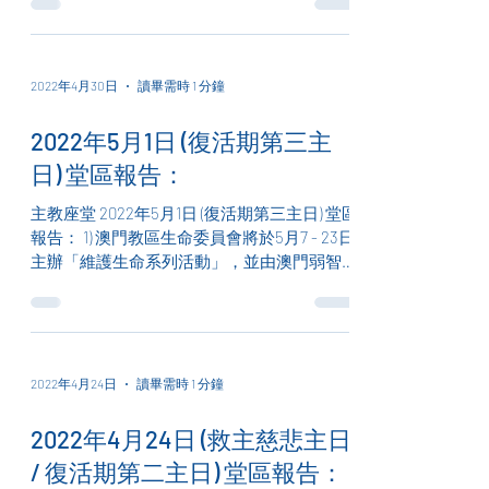
後並向今年慶祝晉鐸、入會或發願之鑽、金、
銀禧紀念的主教、神父、修女們致賀，感謝他
們為本澳教區...
2022年4月30日
讀畢需時 1 分鐘
2022年5月1日 (復活期第三主
日) 堂區報告：
主教座堂 2022年5月1日 (復活期第三主日) 堂區
報告： 1) 澳門教區生命委員會將於5月7 - 23日
主辦「維護生命系列活動」，並由澳門弱智人
士家長協會、澳門母乳及育兒推廣協會、澳門
教區社會傳播中心協辦。活動包括「人之初的
愛」展覽、生命系列講座、兒童繪畫工作坊、
維護生...
2022年4月24日
讀畢需時 1 分鐘
2022年4月24日 (救主慈悲主日
/ 復活期第二主日) 堂區報告：