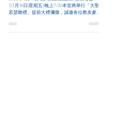
1) 3月18日(星期五) 晚上7:00本堂將舉行「大聖
若瑟瞻禮」提前大禮彌撒，誠邀各位教友參
與。當晚的中文拜苦路取消，請各位留意。 2)
3月25日 (星期五) 晚上7:00本堂將舉行「預報
救主降生」大禮彌撒，誠邀各位...
2022年3月6日
讀畢需時 1 分鐘
2022年3月6日 (四旬期第一主
日) 堂區報告：
2022年3月6日 (四旬期第一主日) 堂區報告： 1)
3月18日(星期五) 晚上7:00本堂將舉行大聖若瑟
瞻禮提前大禮彌撒，誠邀各位教友參與。